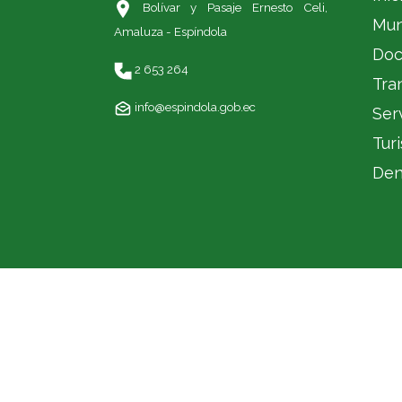
Bolívar y Pasaje Ernesto Celi,
Mun
Amaluza - Espíndola
Doc
2 653 264
Tra
info@espindola.gob.ec
Ser
Tur
Den