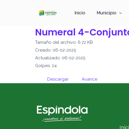
Ir
al
Inicio
Municipio
contenido
Numeral 4-Conjunt
Tamaño del archivo: 6.72 KB
Creado: 06-02-2025
Actualizado: 06-02-2025
Golpes: 24
Descargar
Avance
Inic