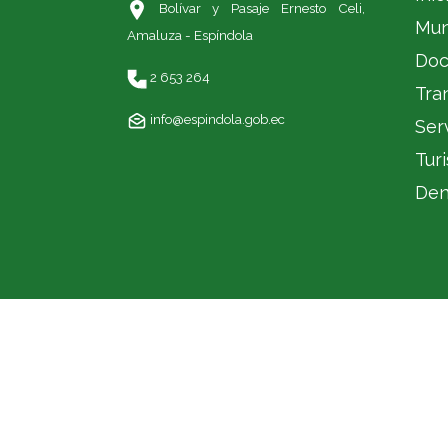
Bolívar y Pasaje Ernesto Celi,
Mun
Amaluza - Espíndola
Doc
2 653 264
Tra
info@espindola.gob.ec
Ser
Tur
Den