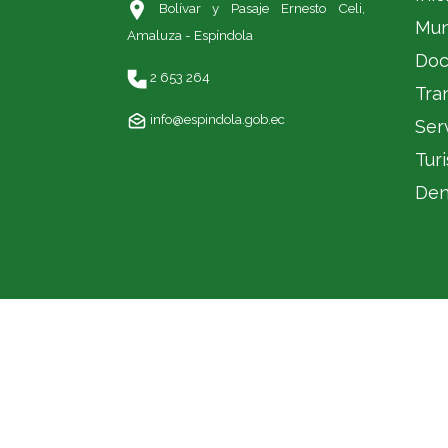
Bolívar y Pasaje Ernesto Celi,
Mun
Amaluza - Espíndola
Doc
2 653 264
Tra
info@espindola.gob.ec
Ser
Tur
Den