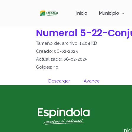
Ir
al
Inicio
Municipio
contenido
Numeral 5-22-Conj
Tamaño del archivo: 14.04 KB
Creado: 06-02-2025
Actualizado: 06-02-2025
Golpes: 40
Descargar
Avance
Inic