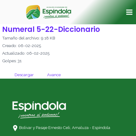
Ir
Ma
al
Me
contenido
Numeral 5-22-Diccionario
Tamaño del archivo: 9.18 KB
Creado: 06-02-2025
Actualizado: 06-02-2025
Golpes: 31
Descargar
Avance
Bolívar y Pasaje Ernesto Celi,
Amaluza - Espíndola