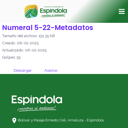
Ir
Ma
al
Me
contenido
Numeral 5-22-Metadatos
Tamaño del archivo: 151.35 KB
Creado: 06-02-2025
Actualizado: 06-02-2025
Golpes: 55
Descargar
Avance
Bolívar y Pasaje Ernesto Celi,
Amaluza - Espíndola