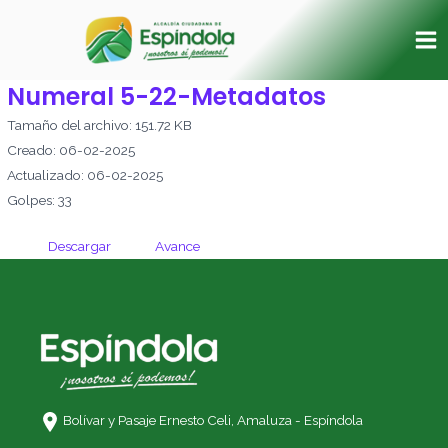
Ir
Ma
al
Me
contenido
Numeral 5-22-Metadatos
Tamaño del archivo: 151.72 KB
Creado: 06-02-2025
Actualizado: 06-02-2025
Golpes: 33
Descargar
Avance
Bolívar y Pasaje Ernesto Celi,
Amaluza - Espíndola