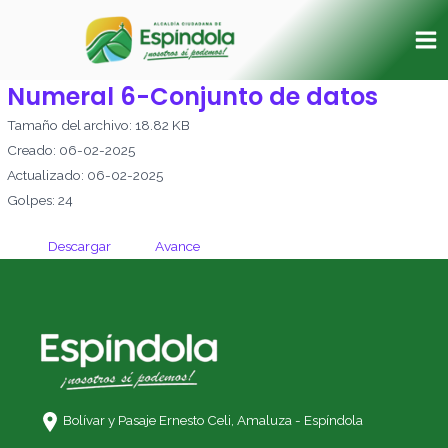
Ir
Ma
al
Me
contenido
Numeral 6-Conjunto de datos
Tamaño del archivo: 18.82 KB
Creado: 06-02-2025
Actualizado: 06-02-2025
Golpes: 24
Descargar
Avance
Bolívar y Pasaje Ernesto Celi,
Amaluza - Espíndola