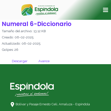
Ir
Ma
al
Me
contenido
Numeral 6-Diccionario
Tamaño del archivo: 13.12 KB
Creado: 06-02-2025
Actualizado: 06-02-2025
Golpes: 26
Descargar
Avance
Bolívar y Pasaje Ernesto Celi,
Amaluza - Espíndola