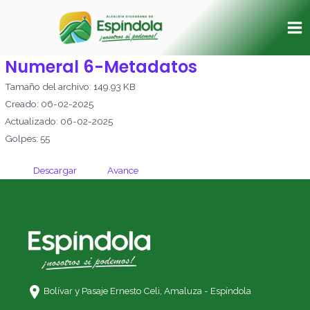
Ir
Ma
al
Me
contenido
Numeral 6-Metadatos
Tamaño del archivo: 149.93 KB
Creado: 06-02-2025
Actualizado: 06-02-2025
Golpes: 55
Descargar
Avance
Bolívar y Pasaje Ernesto Celi,
Amaluza - Espíndola