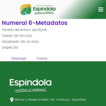
Ir
Ma
al
Me
contenido
Numeral 6-Metadatos
Tamaño del archivo: 150.65 KB
Creado: 06-02-2025
Actualizado: 06-02-2025
Golpes: 60
Descargar
Avance
Bolívar y Pasaje Ernesto Celi,
Amaluza - Espíndola