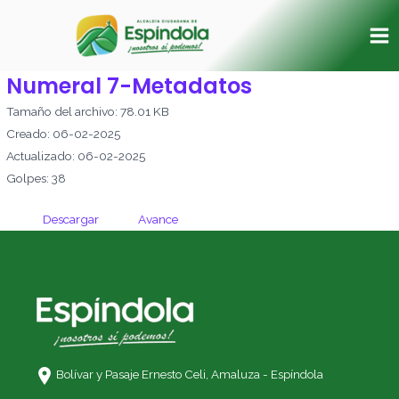
Ir
Ma
al
Me
contenido
Numeral 7-Metadatos
Tamaño del archivo: 78.01 KB
Creado: 06-02-2025
Actualizado: 06-02-2025
Golpes: 38
Descargar
Avance
Bolívar y Pasaje Ernesto Celi,
Amaluza - Espíndola