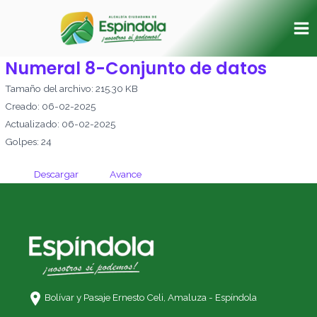
Ir
Ma
al
Me
contenido
Numeral 8-Conjunto de datos
Tamaño del archivo: 215.30 KB
Creado: 06-02-2025
Actualizado: 06-02-2025
Golpes: 24
Descargar
Avance
Bolívar y Pasaje Ernesto Celi,
Amaluza - Espíndola