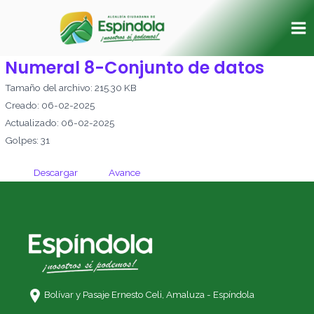
Ir
Ma
al
Me
contenido
Numeral 8-Conjunto de datos
Tamaño del archivo: 215.30 KB
Creado: 06-02-2025
Actualizado: 06-02-2025
Golpes: 31
Descargar
Avance
Bolívar y Pasaje Ernesto Celi,
Amaluza - Espíndola