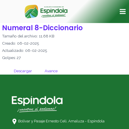
Ir
Ma
al
Me
contenido
Numeral 8-Diccionario
Tamaño del archivo: 11.68 KB
Creado: 06-02-2025
Actualizado: 06-02-2025
Golpes: 27
Descargar
Avance
Bolívar y Pasaje Ernesto Celi,
Amaluza - Espíndola