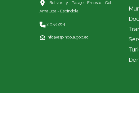
Bolívar y Pasaje Ernesto Celi,
Mun
Amaluza - Espíndola
Doc
2 653 264
Tra
info@espindola.gob.ec
Ser
Tur
Den