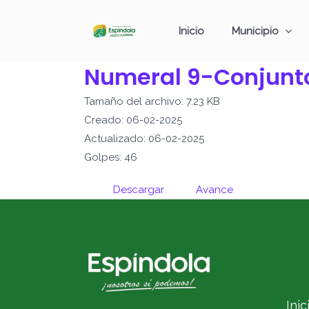
Ir
al
Inicio
Municipio
contenido
Numeral 9-Conjunt
Tamaño del archivo: 7.23 KB
Creado: 06-02-2025
Actualizado: 06-02-2025
Golpes: 46
Descargar
Avance
Inic