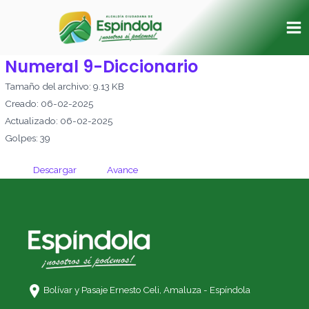
Ir
Ma
al
Me
contenido
Numeral 9-Diccionario
Tamaño del archivo: 9.13 KB
Creado: 06-02-2025
Actualizado: 06-02-2025
Golpes: 39
Descargar
Avance
Bolívar y Pasaje Ernesto Celi,
Amaluza - Espíndola