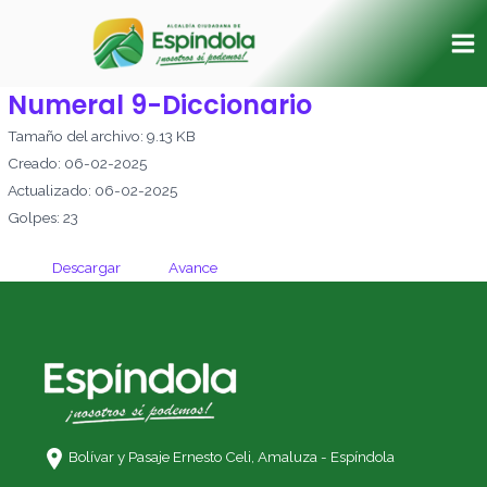
Ir
Ma
al
Me
contenido
Numeral 9-Diccionario
Tamaño del archivo: 9.13 KB
Creado: 06-02-2025
Actualizado: 06-02-2025
Golpes: 23
Descargar
Avance
Bolívar y Pasaje Ernesto Celi,
Amaluza - Espíndola