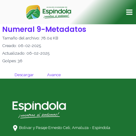
Ir
Ma
al
Me
contenido
Numeral 9-Metadatos
Tamaño del archivo: 78.04 KB
Creado: 06-02-2025
Actualizado: 06-02-2025
Golpes: 36
Descargar
Avance
Bolívar y Pasaje Ernesto Celi,
Amaluza - Espíndola