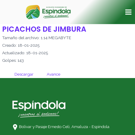
Ir
Ma
al
Me
contenido
PICACHOS DE JIMBURA
Tamaño del archivo: 1.14 MEGABYTE
Creado: 18-01-2025
Actualizado: 18-01-2025
Golpes: 143
Descargar
Avance
Bolívar y Pasaje Ernesto Celi,
Amaluza - Espíndola