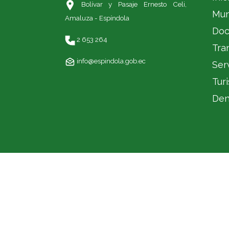
Bolívar y Pasaje Ernesto Celi,
Mun
Amaluza - Espíndola
Doc
2 653 264
Tra
info@espindola.gob.ec
Ser
Tur
Den