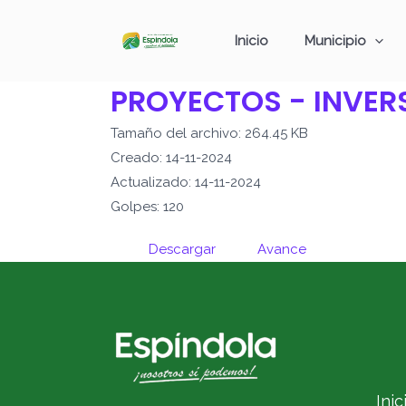
Ir
al
Inicio
Municipio
contenido
PROYECTOS - INVER
Tamaño del archivo: 264.45 KB
Creado: 14-11-2024
Actualizado: 14-11-2024
Golpes: 120
Descargar
Avance
Inic