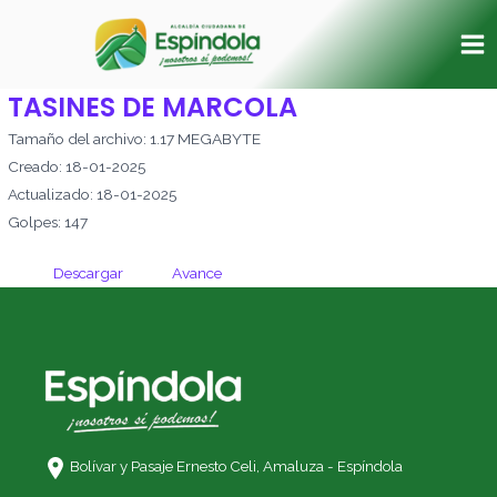
Ir
Ma
al
Me
contenido
TASINES DE MARCOLA
Tamaño del archivo: 1.17 MEGABYTE
Creado: 18-01-2025
Actualizado: 18-01-2025
Golpes: 147
Descargar
Avance
Bolívar y Pasaje Ernesto Celi,
Amaluza - Espíndola