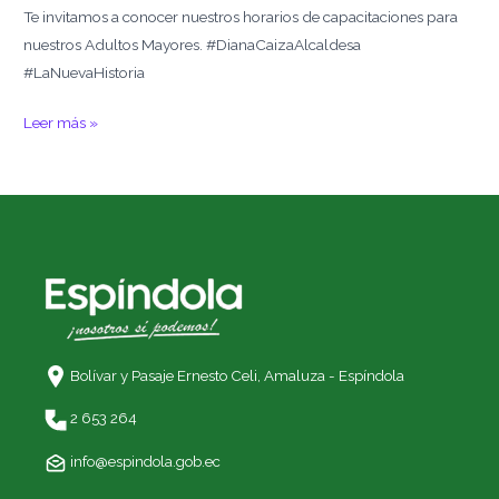
Te invitamos a conocer nuestros horarios de capacitaciones para
nuestros Adultos Mayores. #DianaCaizaAlcaldesa
#LaNuevaHistoria
Leer más »
Bolívar y Pasaje Ernesto Celi,
Amaluza - Espíndola
2 653 264
info@espindola.gob.ec